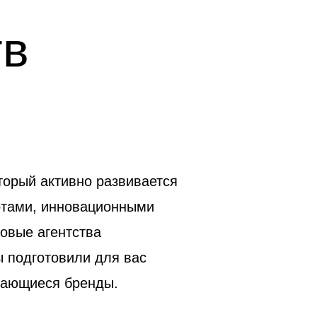
тв
торый активно развивается
отами, инновационными
говые агентства
 подготовили для вас
инающиеся бренды.