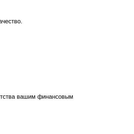
ачество.
.
ентства вашим финансовым