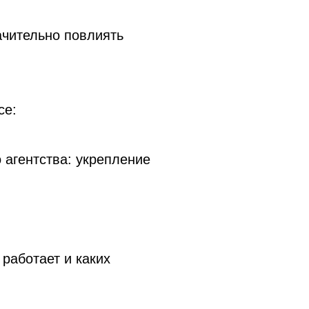
ачительно повлиять
се:
 агентства: укрепление
 работает и каких