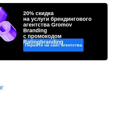
20% скидка
на услуги брендингового
агентства Gromov
Branding
с промокодом
Ratingbranding
Перейти на сайт агентства
рг