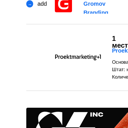
add
Gromov
→
Branding
1
мес
Proek
Основа
Штат: 
Количе