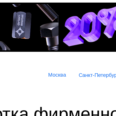
Москва
Санкт-Петербу
отка фирменн