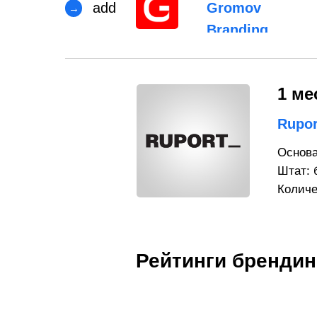
add
Gromov
→
Branding
1 ме
Rupor
Основа
Штат: 
Количе
Рейтинги брендин