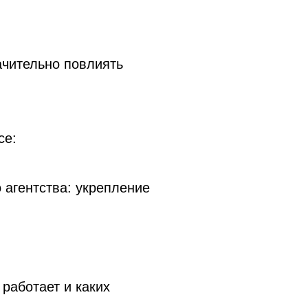
ачительно повлиять
се:
 агентства: укрепление
 работает и каких