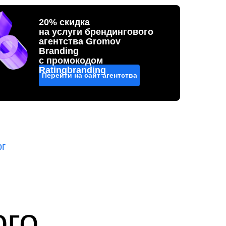
20% скидка
на услуги брендингового
агентства Gromov
Branding
с промокодом
Ratingbranding
Перейти на сайт агентства
рг
ого